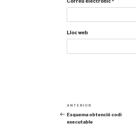
Correu electrònic
*
Lloc web
Navegació
Entrada
ANTERIOR
d'entrades
anterior
Esquema obtenció codi
executable