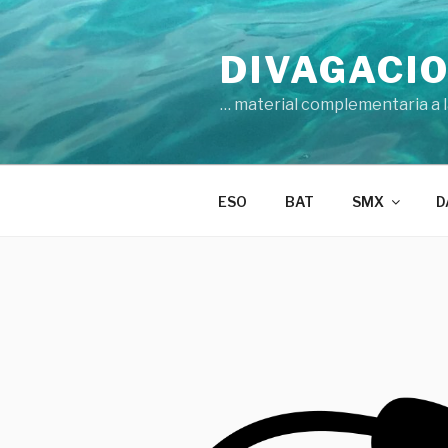
Vés
al
DIVAGACIO
contingut
… material complementaria a la
ESO
BAT
SMX
D