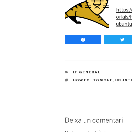
https:
orials
ubuntu
Share
T
CATEGORIES
IT GENERAL
ETIQUETES
HOWTO
,
TOMCAT
,
UBUNT
Deixa un comentari