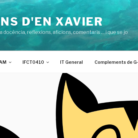
NS D'EN XAVIER
 docència, reflexions, aficions, comentaris … i que se jo
AM
IFCT0410
IT General
Complements de G-