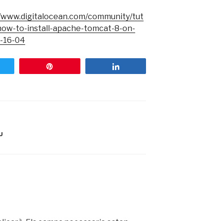
//www.digitalocean.com/community/tut
/how-to-install-apache-tomcat-8-on-
-16-04
weet
Pin
Share
U