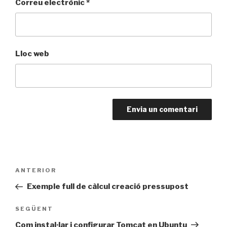
Correu electrònic
*
Lloc web
Navegació
Entrada
ANTERIOR
d'entrades
anterior
Exemple full de càlcul creació pressupost
Entrada
SEGÜENT
següent
Com instal·lar i configurar Tomcat en Ubuntu