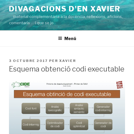
Vés
DIVAGACIONS D'EN XAVIER
al
… material complementaria a la docència, reflexions, aficions,
contingut
comentaris … i que se jo
Menú
PUBLICAT
3 OCTUBRE 2017
PER
XAVIER
A
Esquema obtenció codi executable