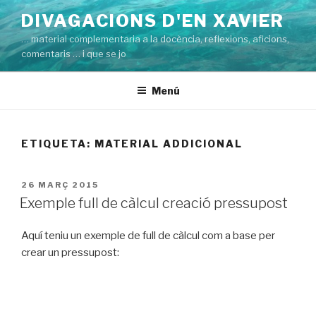
Vés
DIVAGACIONS D'EN XAVIER
al
… material complementaria a la docència, reflexions, aficions,
contingut
comentaris … i que se jo
Menú
ETIQUETA:
MATERIAL ADDICIONAL
PUBLICAT
26 MARÇ 2015
A
Exemple full de càlcul creació pressupost
Aquí teniu un exemple de full de càlcul com a base per
crear un pressupost: