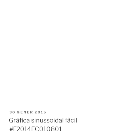
PUBLICAT
30 GENER 2015
A
Gràfica sinussoidal fàcil
#F2014EC010801