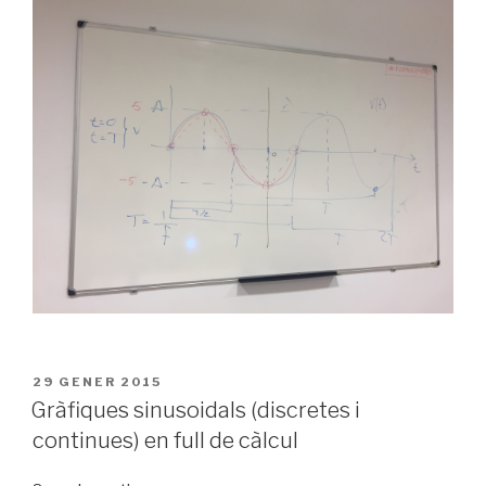
PUBLICAT
29 GENER 2015
A
Gràfiques sinusoidals (discretes i
continues) en full de càlcul