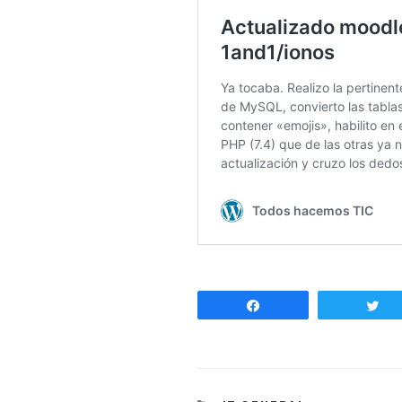
Share
T