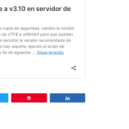
weet
Pin
Share