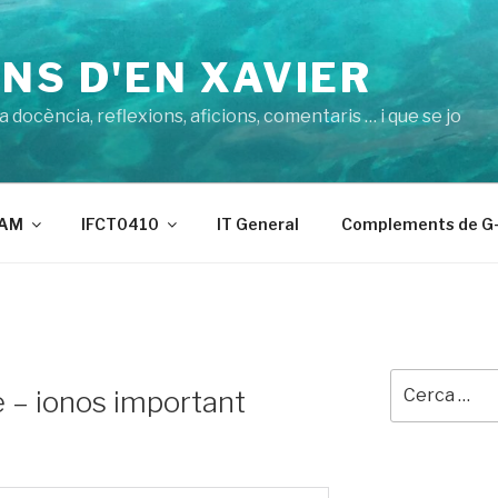
NS D'EN XAVIER
 docència, reflexions, aficions, comentaris … i que se jo
AM
IFCT0410
IT General
Complements de G-
Cerca:
 – ionos important