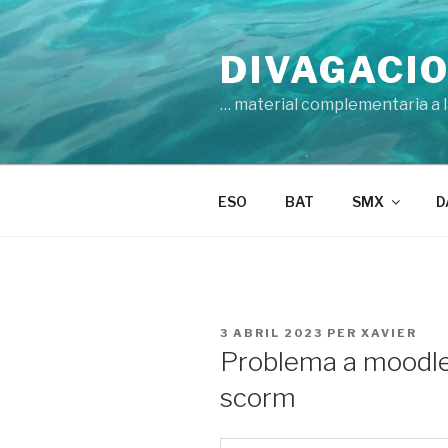
Vés
al
DIVAGACIO
contingut
… material complementaria a la
ESO
BAT
SMX
D
PUBLICAT
3 ABRIL 2023
PER
XAVIER
A
Problema a moodle
scorm