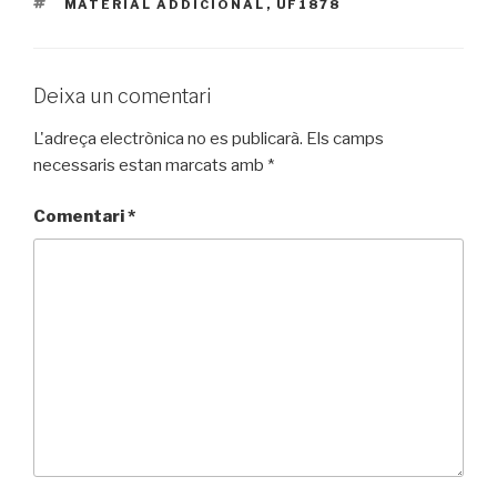
ETIQUETES
MATERIAL ADDICIONAL
,
UF1878
Deixa un comentari
L'adreça electrònica no es publicarà.
Els camps
necessaris estan marcats amb
*
Comentari
*