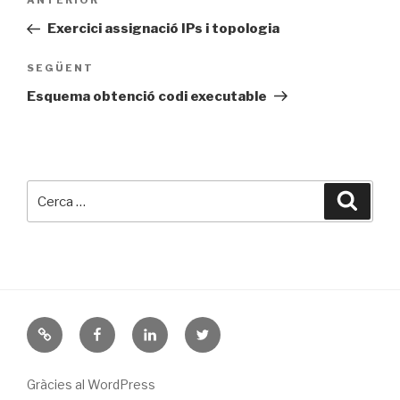
Entrada
ANTERIOR
d'entrades
anterior
Exercici assignació IPs i topologia
Entrada
SEGÜENT
següent
Esquema obtenció codi executable
Cerca:
Cerca
Sobre
Facebook
LinkedIn
Twitter
jo
Gràcies al WordPress