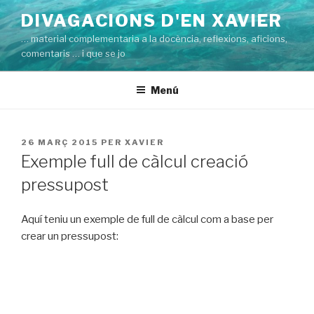
Vés
DIVAGACIONS D'EN XAVIER
al
… material complementaria a la docència, reflexions, aficions,
contingut
comentaris … i que se jo
Menú
PUBLICAT
26 MARÇ 2015
PER
XAVIER
A
Exemple full de càlcul creació
pressupost
Aquí teniu un exemple de full de càlcul com a base per
crear un pressupost: