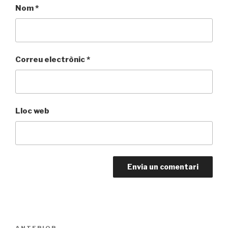
Nom
*
Correu electrònic
*
Lloc web
Navegació