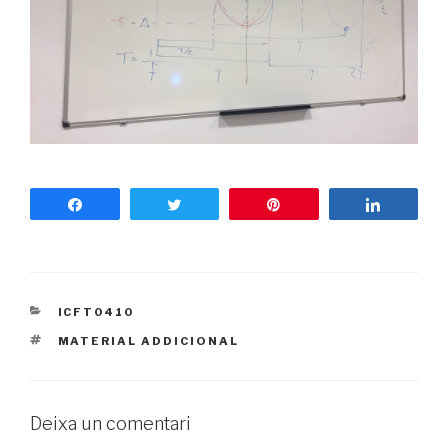
Share
Tweet
Pin
Share
CATEGORIES
ICFT0410
ETIQUETES
MATERIAL ADDICIONAL
Deixa un comentari