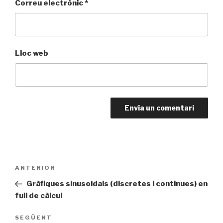
Correu electrònic
*
Lloc web
Navegació
Entrada
ANTERIOR
d'entrades
anterior
Gràfiques sinusoidals (discretes i continues) en
full de càlcul
Entrada
SEGÜENT