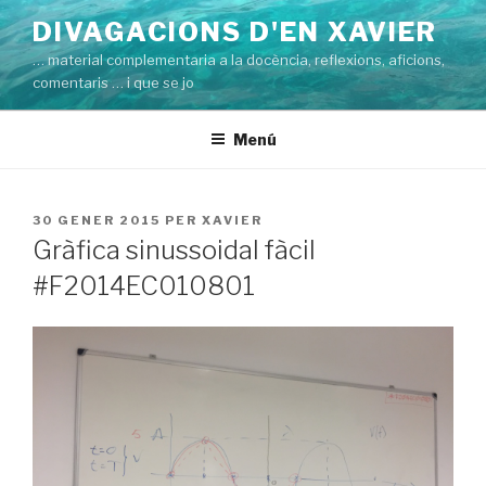
Vés
DIVAGACIONS D'EN XAVIER
al
… material complementaria a la docència, reflexions, aficions,
contingut
comentaris … i que se jo
Menú
PUBLICAT
30 GENER 2015
PER
XAVIER
A
Gràfica sinussoidal fàcil
#F2014EC010801